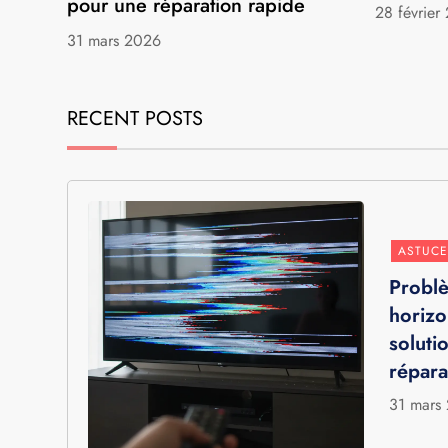
pour une réparation rapide
28 février
31 mars 2026
RECENT POSTS
ASTUCE
Problè
horizo
soluti
répara
31 mars